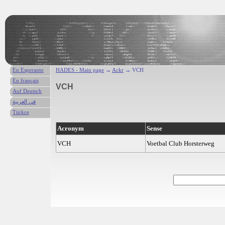
En Esperanto
HADES - Main page
→
Ackr
→ VCH
En français
VCH
Auf Deutsch
في العربية
Türkce
Acronym
Sense
VCH
Voetbal Club Horsterweg