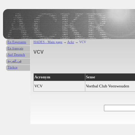
En Esperanto
HADES - Main page
→
Ackr
→ VCV
En français
VCV
Auf Deutsch
في العربية
Türkce
Acronym
Sense
VCV
Voetbal Club Veenwouden