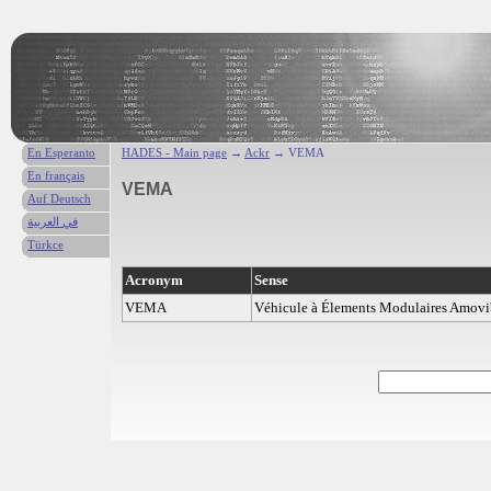
En Esperanto
HADES - Main page
→
Ackr
→ VEMA
En français
VEMA
Auf Deutsch
في العربية
Türkce
Acronym
Sense
VEMA
Véhicule à Élements Modulaires Amovi