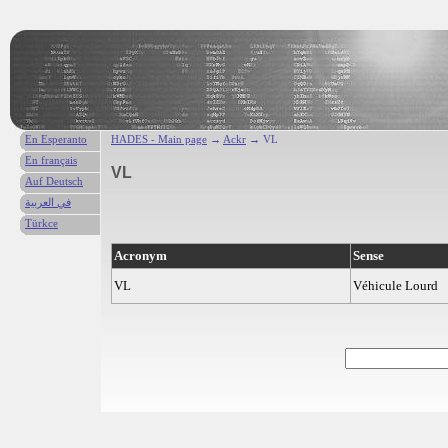
En Esperanto
HADES - Main page
→
Ackr
→ VL
En français
VL
Auf Deutsch
في العربية
Türkce
Acronym
Sense
VL
Véhicule Lourd