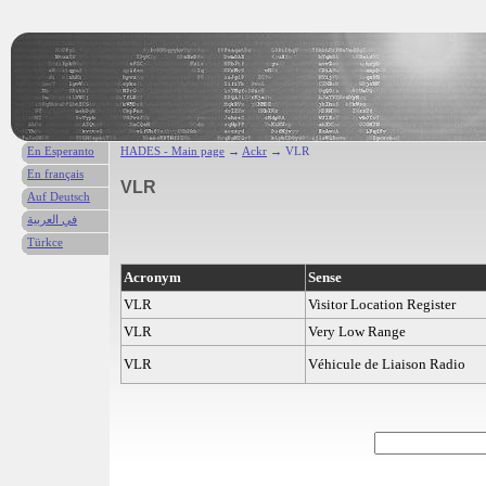
En Esperanto
HADES - Main page
→
Ackr
→ VLR
En français
VLR
Auf Deutsch
في العربية
Türkce
Acronym
Sense
VLR
Visitor Location Register
VLR
Very Low Range
VLR
Véhicule de Liaison Radio