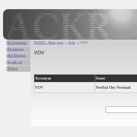
En Esperanto
HADES - Main page
→
Ackr
→ VOV
En français
VOV
Auf Deutsch
في العربية
Türkce
Acronym
Sense
VOV
Voetbal Ons Vermaak