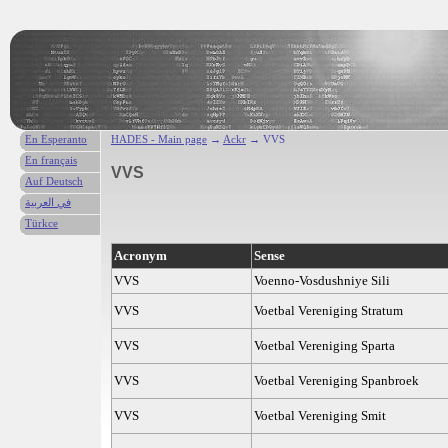
En Esperanto
HADES - Main page
→
Ackr
→ VVS
En français
VVS
Auf Deutsch
في العربية
Türkce
Acronym
Sense
VVS
Voenno-Vosdushniye Sili
VVS
Voetbal Vereniging Stratum
VVS
Voetbal Vereniging Sparta
VVS
Voetbal Vereniging Spanbroek
VVS
Voetbal Vereniging Smit