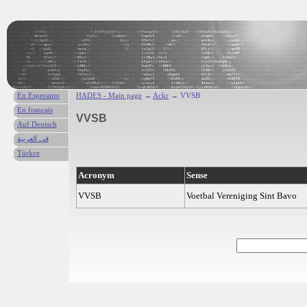
En Esperanto
HADES - Main page
→
Ackr
→ VVSB
En français
VVSB
Auf Deutsch
في العربية
Türkce
Acronym
Sense
VVSB
Voetbal Vereniging Sint Bavo