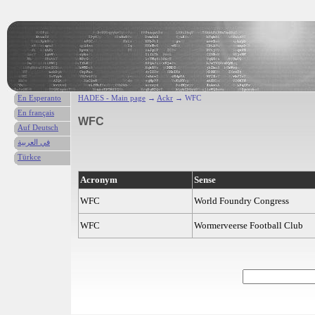
En Esperanto
HADES - Main page
→
Ackr
→ WFC
En français
WFC
Auf Deutsch
في العربية
Türkce
Acronym
Sense
WFC
World Foundry Congress
WFC
Wormerveerse Football Club