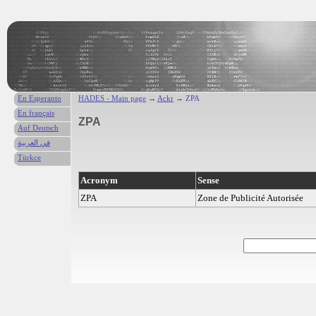
En Esperanto
HADES - Main page
→
Ackr
→ ZPA
En français
ZPA
Auf Deutsch
في العربية
Türkce
Acronym
Sense
ZPA
Zone de Publicité Autorisée