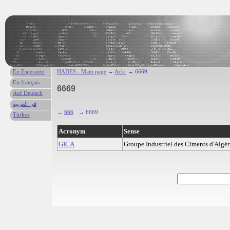
En Esperanto
HADES - Main page
→
Ackr
→ 6669
En français
6669
Auf Deutsch
في العربية
→
666
→ 6669
Türkce
Acronym
Sense
GICA
Groupe Industriel des Ciments d'Algér