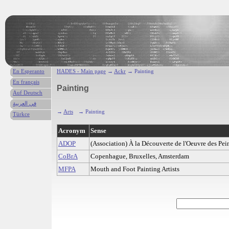
En Esperanto
HADES - Main page
→
Ackr
→ Painting
En français
Painting
Auf Deutsch
في العربية
→
Arts
→ Painting
Türkce
Acronym
Sense
ADOP
(Association) À la Découverte de l'Oeuvre des Pein
CoBrA
Copenhague, Bruxelles, Amsterdam
MFPA
Mouth and Foot Painting Artists