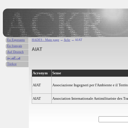
En Esperanto
HADES - Main page
→
Ackr
→ AIAT
En français
AIAT
Auf Deutsch
في العربية
Türkce
Acronym
Sense
AIAT
Associazione Ingegneri per l'Ambiente e il Territo
AIAT
Association Internationale Antimilitariste des Tr