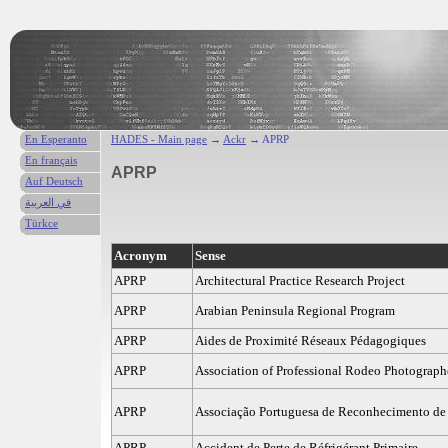
En Esperanto
HADES - Main page
→
Ackr
→ APRP
En français
APRP
Auf Deutsch
في العربية
Türkce
Acronym
Sense
APRP
Architectural Practice Research Project
APRP
Arabian Peninsula Regional Program
APRP
Aides de Proximité Réseaux Pédagogiques
APRP
Association of Professional Rodeo Photograph
APRP
Associação Portuguesa de Reconhecimento de 
APRP
Accident de Perte de Réfrigérant Primaire