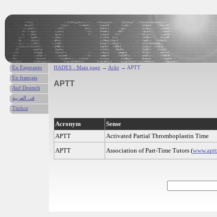
En Esperanto
HADES - Main page
→
Ackr
→ APTT
En français
APTT
Auf Deutsch
في العربية
Türkce
Acronym
Sense
APTT
Activated Partial Thromboplastin Time
APTT
Association of Part-Time Tutors (
www.apt