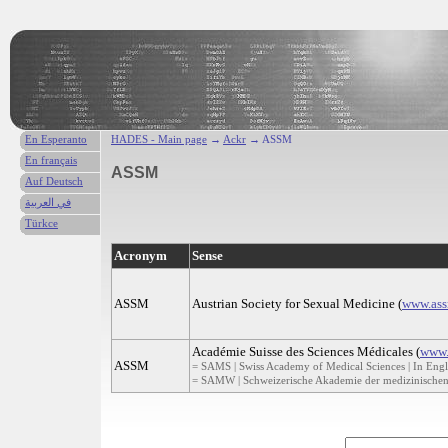
En Esperanto
HADES - Main page
→
Ackr
→ ASSM
En français
ASSM
Auf Deutsch
في العربية
Türkce
Acronym
Sense
ASSM
Austrian Society for Sexual Medicine (
www.ass
Académie Suisse des Sciences Médicales (
www.
ASSM
= SAMS | Swiss Academy of Medical Sciences | In Engl
= SAMW | Schweizerische Akademie der medizinischen 