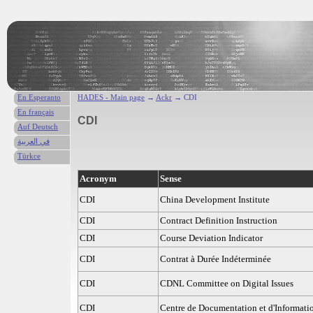
En Esperanto
HADES - Main page
→
Ackr
→ CDI
En français
CDI
Auf Deutsch
في العربية
Türkce
Acronym
Sense
CDI
China Development Institute
CDI
Contract Definition Instruction
CDI
Course Deviation Indicator
CDI
Contrat à Durée Indéterminée
CDI
CDNL Committee on Digital Issues
CDI
Centre de Documentation et d'Informati