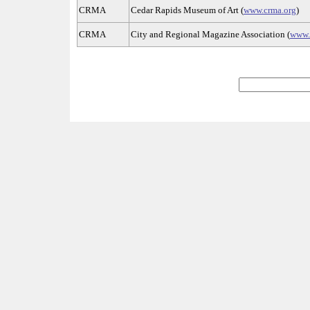
CRMA
Cedar Rapids Museum of Art (
www.crma.org
)
CRMA
City and Regional Magazine Association (
www.