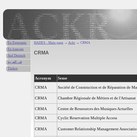
En Esperanto
HADES - Main page
→
Ackr
→ CRMA
En français
CRMA
Auf Deutsch
في العربية
Türkce
Acronym
Sense
CRMA
Société de Construction et de Réparation de Ma
CRMA
Chambre Régionale de Métiers et de l'Artisanat
CRMA
Centre de Ressources des Musiques Actuelles
CRMA
Cyclic Reservation Multiple Access
CRMA
Customer Relationship Management Associatio