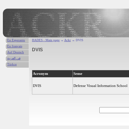
En Esperanto
HADES - Main page
→
Ackr
→ DVIS
En français
DVIS
Auf Deutsch
في العربية
Türkce
Acronym
Sense
DVIS
Defense Visual Information School