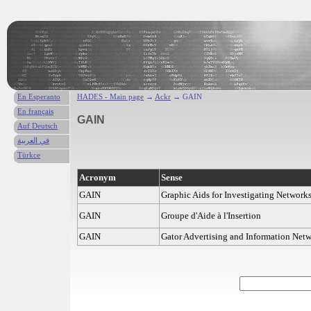
En Esperanto
HADES - Main page
→
Ackr
→ GAIN
En français
GAIN
Auf Deutsch
في العربية
Türkce
Acronym
Sense
GAIN
Graphic Aids for Investigating Network
GAIN
Groupe d'Aide à l'Insertion
GAIN
Gator Advertising and Information Net