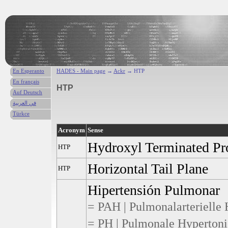
En Esperanto
HADES - Main page
→
Ackr
→ HTP
En français
HTP
Auf Deutsch
في العربية
Türkce
Acronym
Sense
Hydroxyl Terminated Pr
HTP
Horizontal Tail Plane
HTP
Hipertensión Pulmonar
= PAH | Pulmonalarterielle 
= PH | Pulmonale Hypertoni