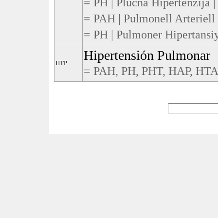
= PH | Plućna Hipertenzija |
= PAH | Pulmonell Arteriell
= PH | Pulmoner Hipertansiy
Hipertensión Pulmonar
HTP
= PAH, PH, PHT, HAP, HTAP