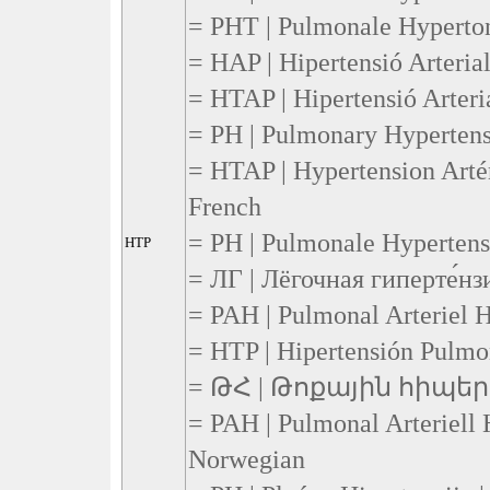
= PHT | Pulmonale Hyperton
= HAP | Hipertensió Arteria
= HTAP | Hipertensió Arteri
= PH | Pulmonary Hypertensi
= HTAP | Hypertension Artér
French
= PH | Pulmonale Hypertensi
HTP
= ЛГ | Лёгочная гиперте́нзи
= PAH | Pulmonal Arteriel H
= HTP | Hipertensión Pulmon
= ԹՀ | Թոքային հիպերտ
= PAH | Pulmonal Arteriell 
Norwegian