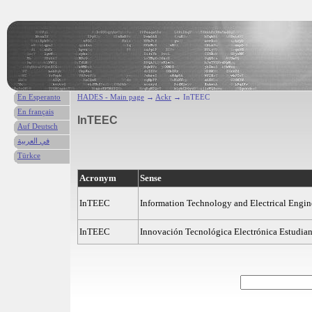
En Esperanto
HADES - Main page
→
Ackr
→ InTEEC
En français
InTEEC
Auf Deutsch
في العربية
Türkce
Acronym
Sense
InTEEC
Information Technology and Electrical Engin
InTEEC
Innovación Tecnológica Electrónica Estudian