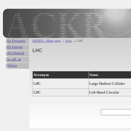
En Esperanto
HADES - Main page
→
Ackr
→ LHC
En français
LHC
Auf Deutsch
في العربية
Türkce
Acronym
Sense
LHC
Large Hadron Collider
LHC
Left-Hand Circular