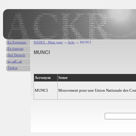
En Esperanto
HADES - Main page
→
Ackr
→ MUNCI
En français
MUNCI
Auf Deutsch
في العربية
Türkce
Acronym
Sense
MUNCI
Mouvement pour une Union Nationale des Cons