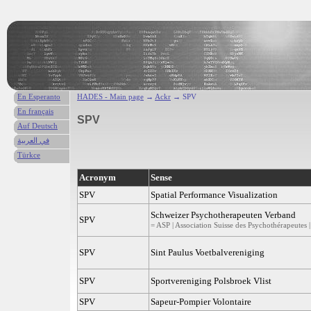
En Esperanto
HADES - Main page
→
Ackr
→ SPV
En français
SPV
Auf Deutsch
في العربية
Türkce
Acronym
Sense
SPV
Spatial Performance Visualization
Schweizer Psychotherapeuten Verband
SPV
= ASP | Association Suisse des Psychothérapeutes 
SPV
Sint Paulus Voetbalvereniging
SPV
Sportvereniging Polsbroek Vlist
SPV
Sapeur-Pompier Volontaire