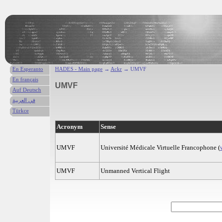
En Esperanto
HADES - Main page
→
Ackr
→ UMVF
En français
UMVF
Auf Deutsch
في العربية
Türkce
Acronym
Sense
UMVF
Université Médicale Virtuelle Francophone (
UMVF
Unmanned Vertical Flight